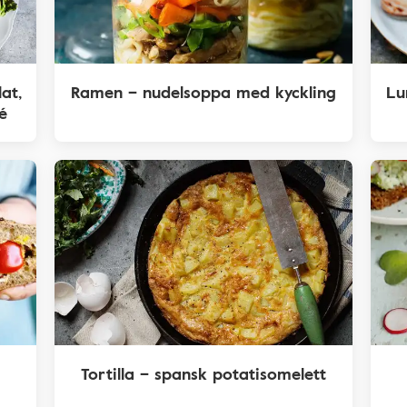
lat,
Ramen – nudelsoppa med kyckling
Lu
é
Tortilla – spansk potatisomelett