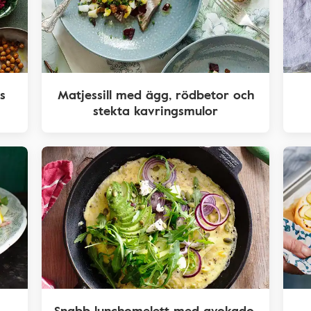
s
Matjessill med ägg, rödbetor och
stekta kavringsmulor
Snabb lunchomelett med avokado,