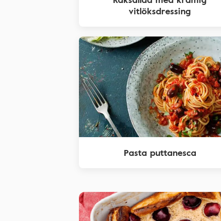
vitlöksdressing
Pasta puttanesca