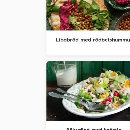
Libabröd med rödbetshummu
Räksallad med krämig