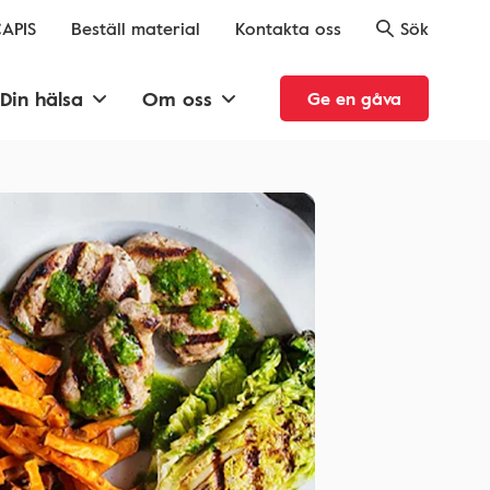
APIS
Beställ material
Kontakta oss
Sök
Din hälsa
Om oss
Ge en gåva