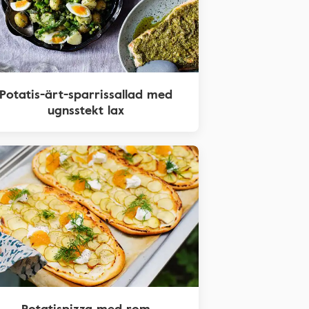
Potatis-ärt-sparrissallad med
ugnsstekt lax
Potatispizza med rom