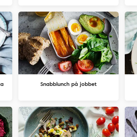
ta
Snabblunch på jobbet