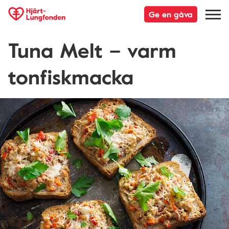
Ge en gåva
Tuna Melt – varm
tonfiskmacka