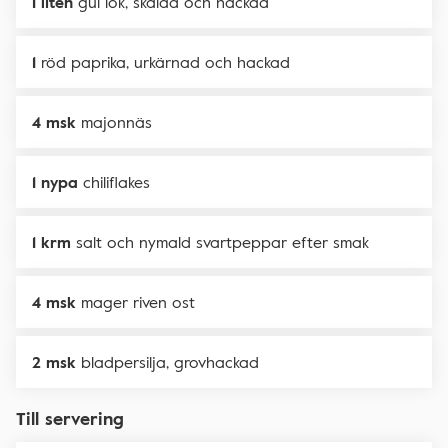
1 liten
gul lök, skalad och hackad
1
röd paprika, urkärnad och hackad
4 msk
majonnäs
1 nypa
chiliflakes
1 krm
salt och nymald svartpeppar efter smak
4 msk
mager riven ost
2 msk
bladpersilja, grovhackad
Till servering