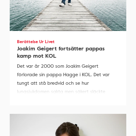
Berättelse Ur Livet
Joakim Geigert fortsätter pappas
kamp mot KOL
Det var år 2000 som Joakim Geigert
förlorade sin pappa Hagge i KOL. Det var
tungt att stå bredvid och se hur
lungsjukdomen sakta men säkert släckte
kämpaglöden hos en av våra mest folkkära
personligheter.