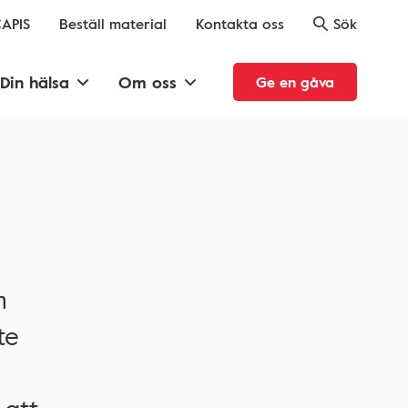
APIS
Beställ material
Kontakta oss
Sök
Din hälsa
Om oss
Ge en gåva
m
te