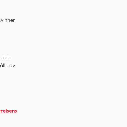
svinner
 dela
ålls av
yrelsens