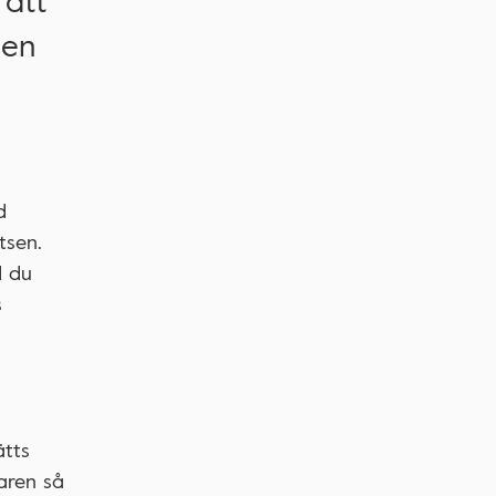
 att
 en
d
latsen.
d du
s
ätts
aren så