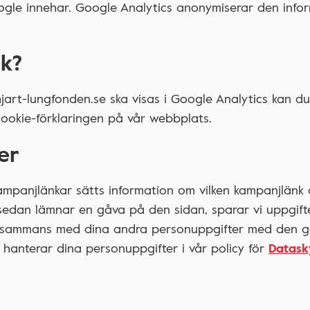
le innehar. Google Analytics anonymiserar den info
ik?
hjart-lungfonden.se ska visas i Google Analytics kan d
l cookie-förklaringen på vår webbplats.
er
ampanjlänkar sätts information om vilken kampanjlänk
du sedan lämnar en gåva på den sidan, sparar vi uppgif
tillsammans med dina andra personuppgifter med den 
 hanterar dina personuppgifter i vår policy för
Datask