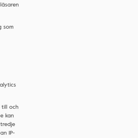
bläsaren
ig som
lytics
till och
le kan
 tredje
an IP-