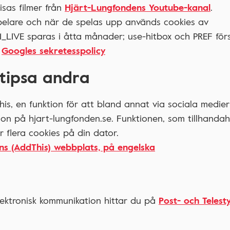
sas filmer från
Hjärt-Lungfondens Youtube-kanal
.
pelare och när de spelas upp används cookies av
1_LIVE sparas i åtta månader; use-hitbox och PREF för
i
Googles sekretesspolicy
 tipsa andra
is, en funktion för att bland annat via sociala medier
on på hjart-lungfonden.se. Funktionen, som tillhandah
r flera cookies på din dator.
ens (AddThis) webbplats, på engelska
ektronisk kommunikation hittar du på
Post- och Telest