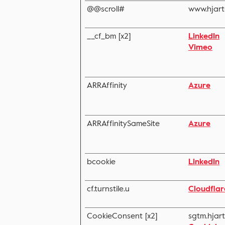
@@scroll#
www.hjart
__cf_bm [x2]
LinkedIn
Vimeo
ARRAffinity
Azure
ARRAffinitySameSite
Azure
bcookie
LinkedIn
cf.turnstile.u
Cloudflar
CookieConsent [x2]
sgtm.hjar