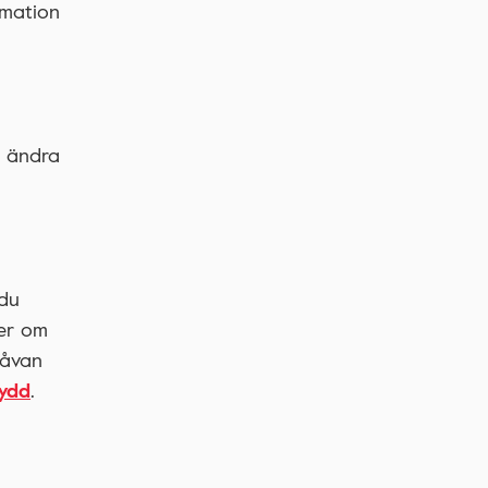
rmation
u ändra
 du
ter om
gåvan
ydd
.