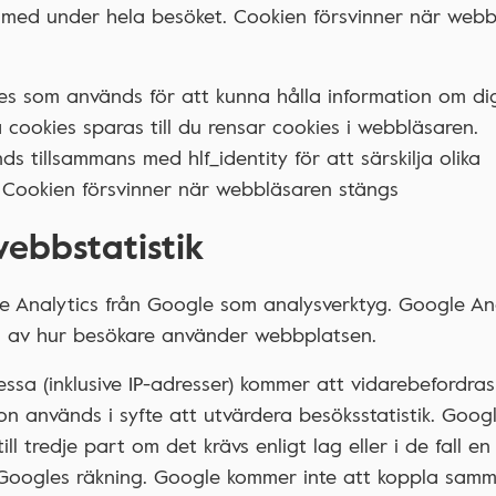
r med under hela besöket. Cookien försvinner när web
kies som används för att kunna hålla information om d
ookies sparas till du rensar cookies i webbläsaren.
s tillsammans med hlf_identity för att särskilja olika
 Cookien försvinner när webbläsaren stängs
webbstatistik
 Analytics från Google som analysverktyg. Google Ana
ld av hur besökare använder webbplatsen.
sa (inklusive IP-adresser) kommer att vidarebefordras 
n används i syfte att utvärdera besöksstatistik. Goog
l tredje part om det krävs enligt lag eller i de fall en
Googles räkning. Google kommer inte att koppla samm