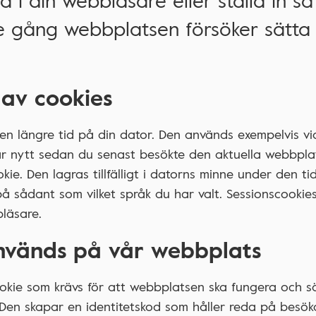
a i din webbläsare eller ställa in så
je gång webbplatsen försöker sätta
 av cookies
en längre tid på din dator. Den används exempelvis vi
är nytt sedan du senast besökte den aktuella webbp
ie. Den lagras tillfälligt i datorns minne under den ti
på sådant som vilket språk du har valt. Sessionscookie
bbläsare.
används på vår webbplats
ookie som krävs för att webbplatsen ska fungera och s
Den skapar en identitetskod som håller reda på besök