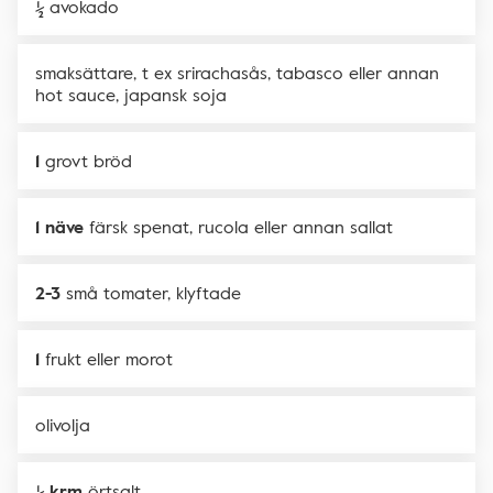
½
avokado
smaksättare, t ex srirachasås, tabasco eller annan
hot sauce, japansk soja
1
grovt bröd
1 näve
färsk spenat, rucola eller annan sallat
2-3
små tomater, klyftade
1
frukt eller morot
olivolja
½ krm
örtsalt