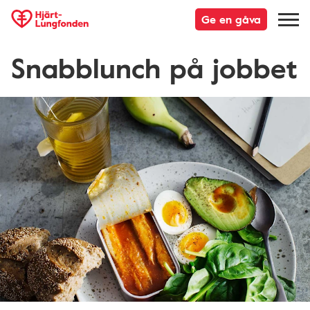
Ge en gåva
Snabblunch på jobbet