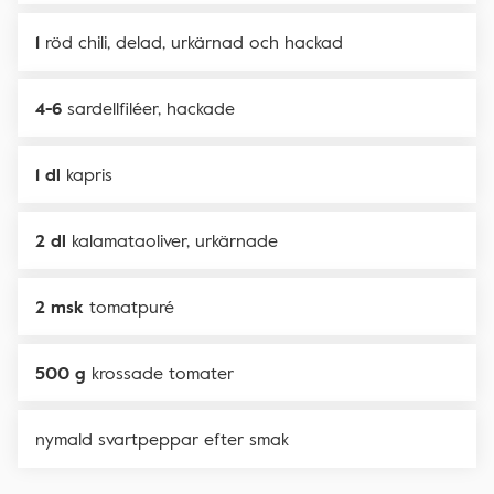
1
röd chili, delad, urkärnad och hackad
4-6
sardellfiléer, hackade
1 dl
kapris
2 dl
kalamataoliver, urkärnade
2 msk
tomatpuré
500 g
krossade tomater
nymald svartpeppar efter smak