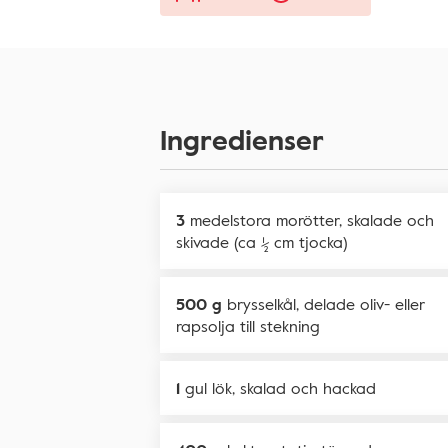
Ingredienser
3
medelstora morötter, skalade och
skivade (ca ½ cm tjocka)
500 g
brysselkål, delade oliv- eller
rapsolja till stekning
1
gul lök, skalad och hackad