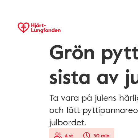
Grön pyt
sista av j
Ta vara på julens härli
och lätt pyttipannarec
julbordet.
4 st
30 min