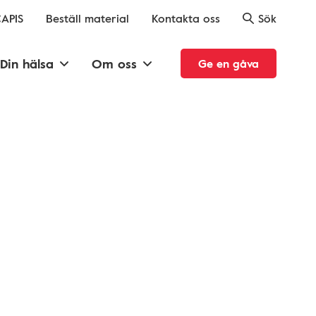
APIS
Beställ material
Kontakta oss
Sök
Din hälsa
Om oss
Ge en gåva