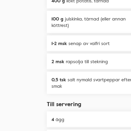
400 g
kokt potatis, tärnad
100 g
julskinka, tärnad (eller annan
köttrest)
1-2 msk
senap av valfri sort
2 msk
rapsolja till stekning
0,5 tsk
salt nymald svartpeppar efte
smak
Till servering
4
ägg