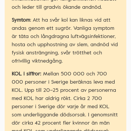
och leder till gradvis ökande andnöd.
Symtom
: Att ha svår kol kan liknas vid att
andas genom ett sugrör. Vanliga symptom
är täta och långdragna luftvägsinfektioner,
hosta och upphostning av slem, andnöd vid
fysisk ansträngning, svår trötthet och
ofrivillig viktnedgång.
KOL i siffror:
Mellan 500 000 och 700
000 personer i Sverige beräknas leva med
KOL. Upp till 20–25 procent av personerna
med KOL har aldrig rökt. Cirka 2 700
personer i Sverige dör varje år med KOL
som underliggande dödsorsak. I genomsnitt
dör cirka 42 procent fler kvinnor än män
med KOL som underliggande dödsorsak.