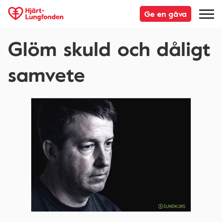
Ge en gåva
Glöm skuld och dåligt
samvete