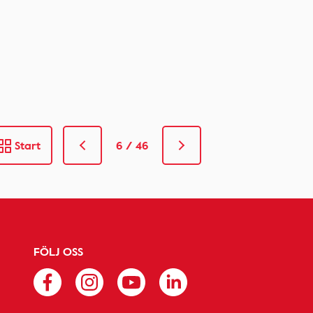
Start
6 / 46
FÖLJ OSS