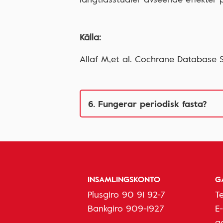
Källa:
Allaf M,et al. Cochrane Database Sy
INSAMLINGSKONTO
G
Plusgiro 90 91 92-7
T
Bankgiro 909-1927
E
g