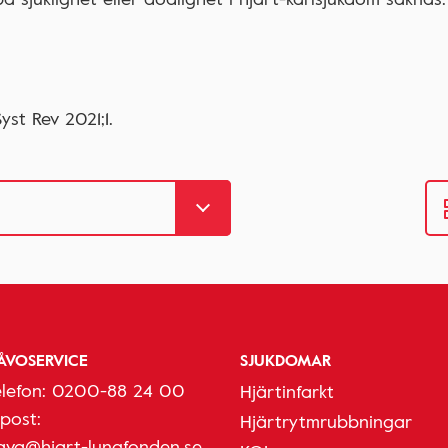
st Rev 2021;1.
ÅVOSERVICE
SJUKDOMAR
elefon:
0200-88 24 00
Hjärtinfarkt
-post:
Hjärtrytmrubbningar
ava@hjart-lungfonden.se