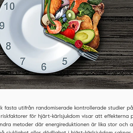
sk fasta utifrån randomiserade kontrollerade studier p
iskfaktorer för hjärt-kärlsjukdom visar att effekterna p
ndra metoder där energireduktionen är lika stor och a
å sjuklighet eller dödlighet i hjärt-kärlsjukdom saknas.