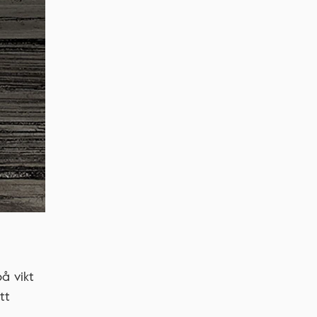
å
å vikt
tt