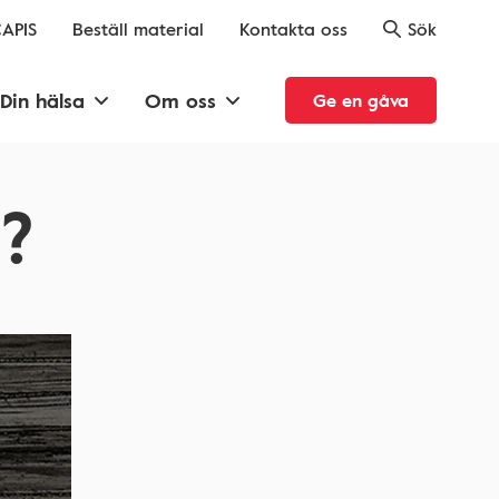
APIS
Beställ material
Kontakta oss
Sök
Din hälsa
Om oss
Ge en gåva
a?