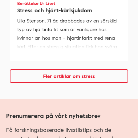
Berättelse Ur Livet
Stress och hjärt-kärlsjukdom
Ulla Stenson, 71 år, drabbades av en särskild
typ av hjärtinfarkt som är vanligare hos
kvinnor än hos män – hjärtinfarkt med rena
kärl. Efter en stressig situation fick hon svåra
bröstsmärtor.
Fler artiklar om stress
Prenumerera på vårt nyhetsbrev
Få forskningsbaserade livsstilstips och de