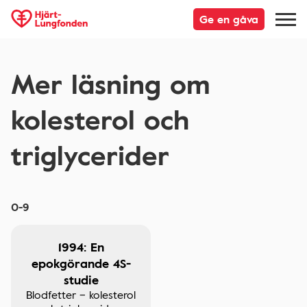
Ge en gåva
Mer läsning om
kolesterol och
triglycerider
0-9
1994: En
epokgörande 4S-
studie
Blodfetter – kolesterol