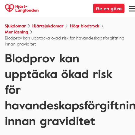
Ge en gåva
Sjukdomar
Hjärtsjukdomar
Högt blodtryck
Mer läsning
Blodprov kan upptäcka ökad risk för havandeskapsförgiftning
innan graviditet
Blodprov kan
upptäcka ökad risk
för
havandeskapsförgiftni
innan graviditet