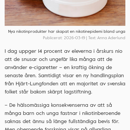
Nya nikotinprodukter har skapat en nikotinepidemi bland unga
Publicerat: 2026-03-19 | Text: Anna Aderlund
I dag uppger 14 procent av eleverna i årskurs nio
att de snusar och ungefär lika många att de
använder e-cigaretter – en kraftig ökning de
senaste åren. Samtidigt visar en ny handlingsplan
från Hjärt-Lungfonden att en majoritet av svenska
folket står bakom skärpt lagstiftning.
– De hälsomässiga konsekvenserna av att så
många barn och unga fastnar i nikotinberoende
saknas det ännu så länge fullständiga bevis för.
Men oberoende forskning visar på allvarliga