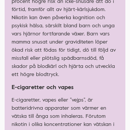
procent högre risk än icke-snusare att dö i
förtid, framför allt av hjärt-kärlsjukdom.
Nikotin kan även påverka kognition och
psykisk hälsa, särskilt bland barn och unga
vars hjärnor fortfarande växer. Barn vars
mamma snusat under graviditeten löper
ökad risk att födas för tidigt, dö till följd av
missfall eller plötslig spädbarnsdöd, få
skador på blodkärl och hjärta och utveckla
ett högre blodtryck.
E-cigaretter och vapes
E-cigaretter, vapes eller ”vejps”, är
batteridrivna apparater som värmer en
vätska till ånga som inhaleras. Förutom
nikotin i olika koncentrationer kan vätskan i