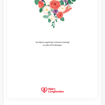
har Hjärt-Lungfonden tacksamt mottagit

en gåva till forskningen.