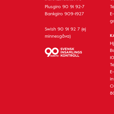
Plusgiro 90 91 92-7
T
Bankgiro 909-1927
E
g
Swish 90 91 92 7 (ej
K
minnesgåva)
H
B
1
T
E
i
O
8