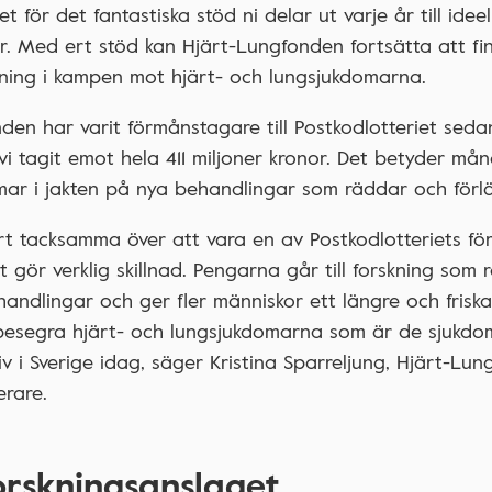
et för det fantastiska stöd ni delar ut varje år till ideel
r. Med ert stöd kan Hjärt-Lungfonden fortsätta att fi
rskning i kampen mot hjärt- och lungsjukdomarna.
den har varit förmånstagare till Postkodlotteriet sed
vi tagit emot hela 411 miljoner kronor. Det betyder mån
mar i jakten på nya behandlingar som räddar och förlän
rt tacksamma över att vara en av Postkodlotteriets f
 gör verklig skillnad. Pengarna går till forskning som r
andlingar och ger fler människor ett längre och friskar
 besegra hjärt- och lungsjukdomarna som är de sjukd
liv i Sverige idag, säger Kristina Sparreljung, Hjärt-Lu
erare.
orskningsanslaget