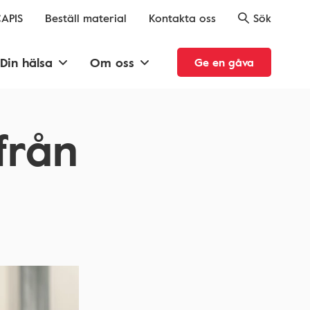
APIS
Beställ material
Kontakta oss
Sök
Din hälsa
Om oss
Ge en gåva
från