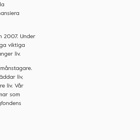
la
nansiera
an 2007. Under
ga viktiga
ger liv.
örmånstagare.
äddar liv,
e liv. Vår
omar som
ngfondens