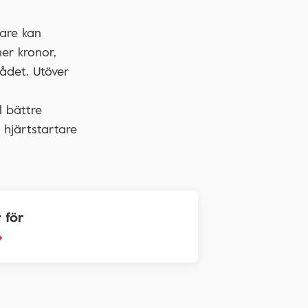
vare kan
er kronor,
rådet. Utöver
l bättre
 hjärtstartare
 för