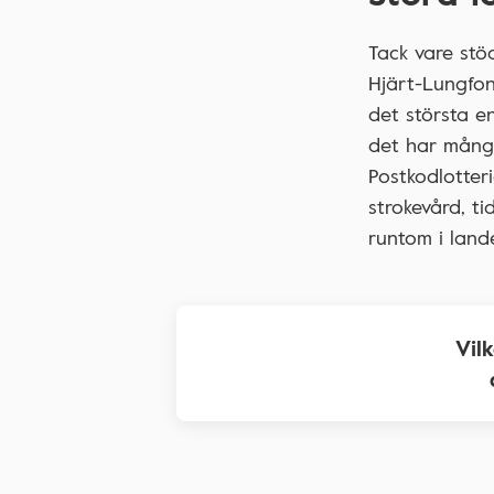
Tack vare stö
Hjärt-Lungfon
det största e
det har många
Postkodlotteri
strokevård, ti
runtom i land
Vil