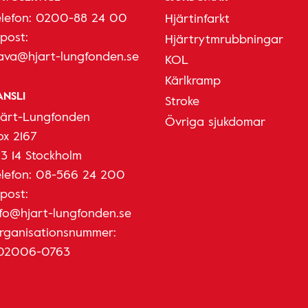
elefon:
0200-88 24 00
Hjärtinfarkt
-post:
Hjärtrytmrubbningar
ava@hjart-lungfonden.se
KOL
Kärlkramp
ANSLI
Stroke
järt-Lungfonden
Övriga sjukdomar
ox 2167
03 14 Stockholm
elefon:
08-566 24 200
-post:
nfo@hjart-lungfonden.se
rganisationsnummer:
02006-0763