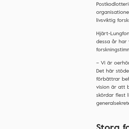
Postkodlotteri
organisatione
livsviktig fo
Hjärt-Lungfon
dessa år har 
forskningstim
– Vi är oerhö
Det här stödet
förbättrar beh
vision är att
skördar flest 
generalsekret
Stora f