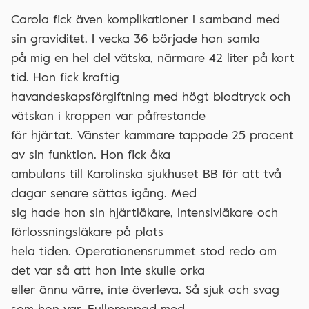
Carola fick även komplikationer i samband med
sin graviditet. I vecka 36 började hon samla
på mig en hel del vätska, närmare 42 liter på kort
tid. Hon fick kraftig
havandeskapsförgiftning med högt blodtryck och
vätskan i kroppen var påfrestande
för hjärtat. Vänster kammare tappade 25 procent
av sin funktion. Hon fick åka
ambulans till Karolinska sjukhuset BB för att två
dagar senare sättas igång. Med
sig hade hon sin hjärtläkare, intensivläkare och
förlossningsläkare på plats
hela tiden. Operationensrummet stod redo om
det var så att hon inte skulle orka
eller ännu värre, inte överleva. Så sjuk och svag
som hon var. Fullproppad med