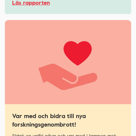
Läs rapporten
Var med och bidra till nya
forskningsgenombrott!
Skänk en valfri gåva och var med i kampen mot