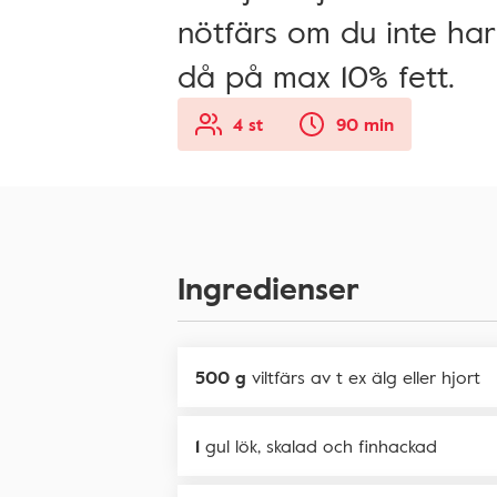
nötfärs om du inte har t
då på max 10% fett.
4 st
90 min
Ingredienser
500 g
viltfärs av t ex älg eller hjort
1
gul lök, skalad och finhackad