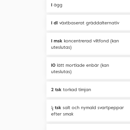
1
ägg
1 dl
växtbaserat gräddalternativ
1 msk
koncentrerad viltfond (kan
uteslutas)
10
lätt mortlade enbär (kan
uteslutas)
2 tsk
torkad timjan
½ tsk
salt och nymald svartpeppar
efter smak