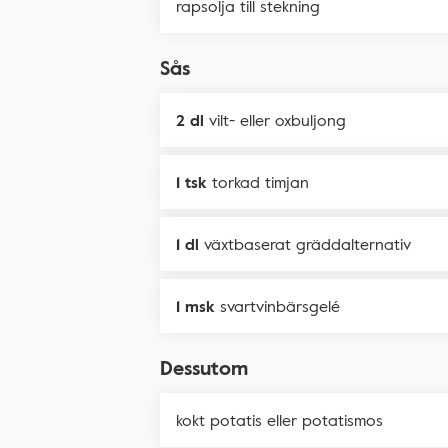
rapsolja till stekning
Sås
2 dl
vilt- eller oxbuljong
1 tsk
torkad timjan
1 dl
växtbaserat gräddalternativ
1 msk
svartvinbärsgelé
Dessutom
kokt potatis eller potatismos