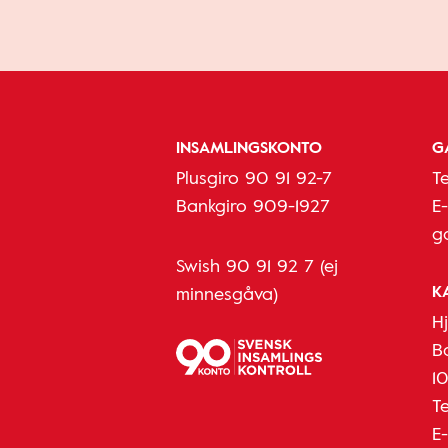
INSAMLINGSKONTO
G
Plusgiro 90 91 92-7
T
Bankgiro 909-1927
E
g
Swish 90 91 92 7 (ej
K
minnesgåva)
H
B
1
T
E