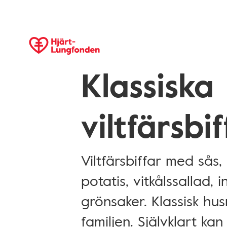
Klassiska
viltfärsbif
Viltfärsbiffar med sås,
potatis, vitkålssallad,
grönsaker. Klassisk hu
familjen. Självklart k