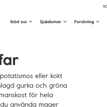
SC
Stöd oss
Sjukdomar
Forskning
far
 potatismos eller kokt
 inlagd gurka och gröna
smanskost för hela
an du använda mager