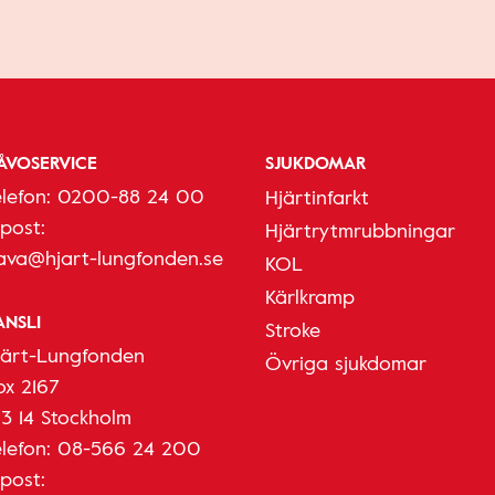
ÅVOSERVICE
SJUKDOMAR
elefon:
0200-88 24 00
Hjärtinfarkt
-post:
Hjärtrytmrubbningar
ava@hjart-lungfonden.se
KOL
Kärlkramp
ANSLI
Stroke
järt-Lungfonden
Övriga sjukdomar
ox 2167
03 14 Stockholm
elefon:
08-566 24 200
-post: