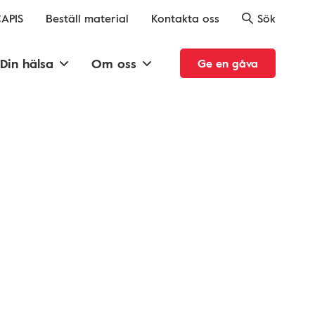
APIS
Beställ material
Kontakta oss
Sök
Din hälsa
Om oss
Ge en gåva