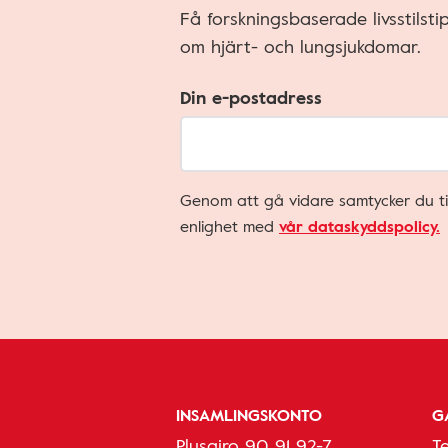
Få forskningsbaserade livsstilst
om hjärt- och lungsjukdomar.
Din e-postadress
Genom att gå vidare samtycker du ti
enlighet med
vår dataskyddspolicy.
INSAMLINGSKONTO
G
Plusgiro 90 91 92-7
T