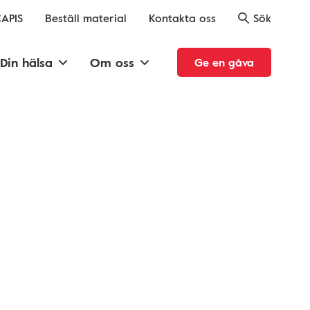
APIS
Beställ material
Kontakta oss
Sök
Din hälsa
Om oss
Ge en gåva