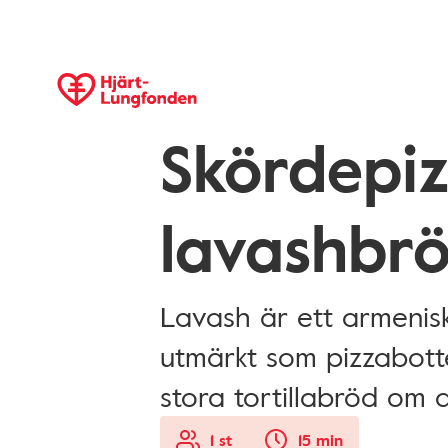
Skördepi
lavashbr
Lavash är ett armenis
utmärkt som pizzabot
stora tortillabröd om d
1 st
15 min