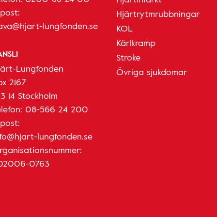
-post:
Hjärtrytmrubbningar
ava@hjart-lungfonden.se
KOL
Kärlkramp
ANSLI
Stroke
järt-Lungfonden
Övriga sjukdomar
ox 2167
03 14 Stockholm
elefon:
08-566 24 200
-post:
nfo@hjart-lungfonden.se
rganisationsnummer:
02006-0763