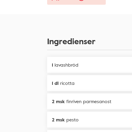
Ingredienser
1
lavashbröd
1 dl
ricotta
2 msk
finriven parmesanost
2 msk
pesto