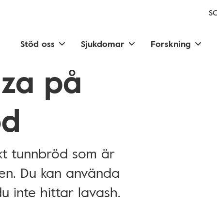
SC
Stöd oss
Sjukdomar
Forskning
zza på
öd
kt tunnbröd som är
ten. Du kan använda
u inte hittar lavash.