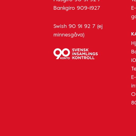
Bankgiro 909-1927
E
g
Swish 90 91 92 7 (ej
K
minnesgåva)
H
B
1
T
E
i
O
8