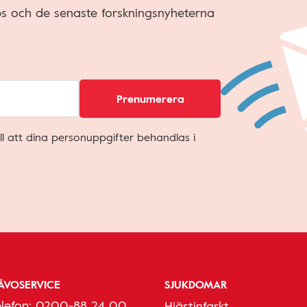
ips och de senaste forskningsnyheterna
Prenumerera
ll att dina personuppgifter behandlas i
ÅVOSERVICE
SJUKDOMAR
elefon:
0200-88 24 00
Hjärtinfarkt