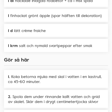
1 dl
hackade inlagda rödbetor + ca 1 msk spad
1
finhackat grönt äpple (spar hälften till dekoration)
1 d
lätt crème fraiche
1 krm
salt och nymald svartpeppar efter smak
Gör så här
Koka betorna mjuka med skal i vatten i en kastrull,
ca 45-60 minuter.
Spola dem under rinnande kallt vatten och gnid
av skalet. Skär dem i drygt centimetertjocka skivor