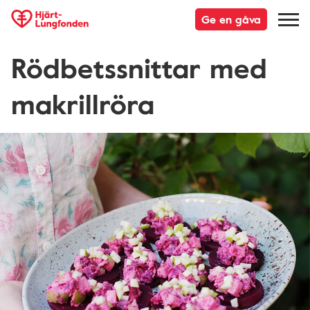
Ge en gåva
Rödbetssnittar med
makrillröra