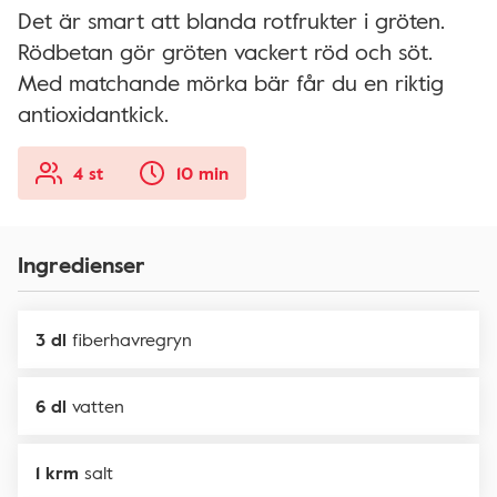
Det är smart att blanda rotfrukter i gröten.
Rödbetan gör gröten vackert röd och söt.
Med matchande mörka bär får du en riktig
antioxidantkick.
4 st
10 min
Ingredienser
3 dl
fiberhavregryn
6 dl
vatten
1 krm
salt