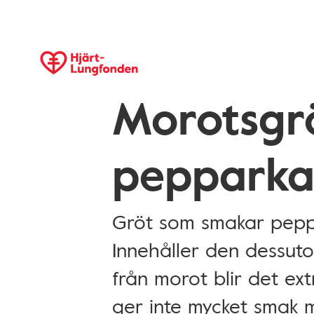
Morotsgr
pepparka
Gröt som smakar peppa
Innehåller den dessuto
från morot blir det ex
ger inte mycket smak m