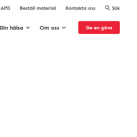
APIS
Beställ material
Kontakta oss
Sök
Din hälsa
Om oss
Ge en gåva