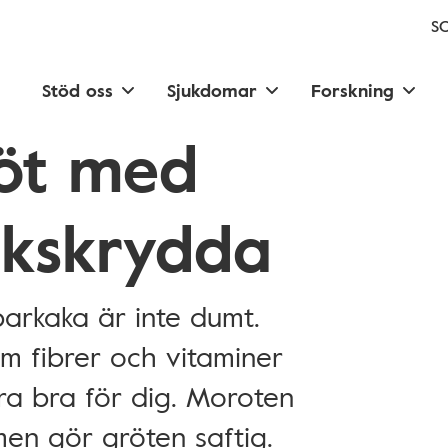
SC
Stöd oss
Sjukdomar
Forskning
öt med
kskrydda
rkaka är inte dumt.
m fibrer och vitaminer
tra bra för dig. Moroten
en gör gröten saftig.