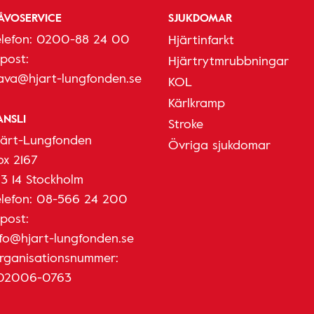
ÅVOSERVICE
SJUKDOMAR
elefon:
0200-88 24 00
Hjärtinfarkt
-post:
Hjärtrytmrubbningar
ava@hjart-lungfonden.se
KOL
Kärlkramp
ANSLI
Stroke
järt-Lungfonden
Övriga sjukdomar
ox 2167
03 14 Stockholm
elefon:
08-566 24 200
-post:
nfo@hjart-lungfonden.se
rganisationsnummer:
02006-0763