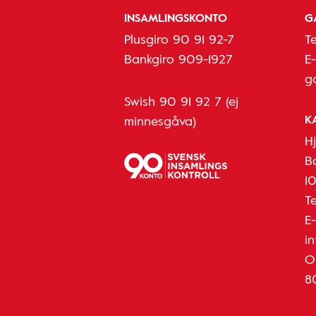
INSAMLINGSKONTO
G
Plusgiro 90 91 92-7
T
Bankgiro 909-1927
E
g
Swish 90 91 92 7 (ej
K
minnesgåva)
H
B
1
T
E
i
O
8