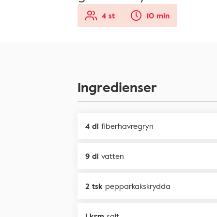
4 st
10 min
Ingredienser
4 dl
fiberhavregryn
9 dl
vatten
2 tsk
pepparkakskrydda
1 krm
salt