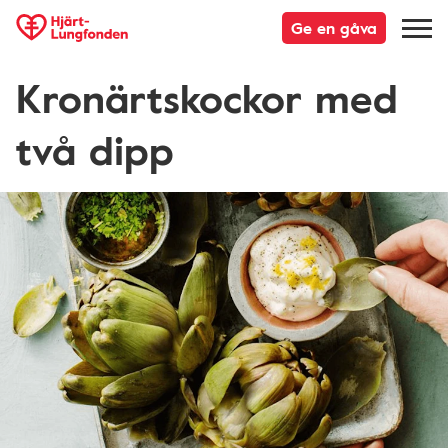
Ge en gåva
Kronärtskockor med
två dipp