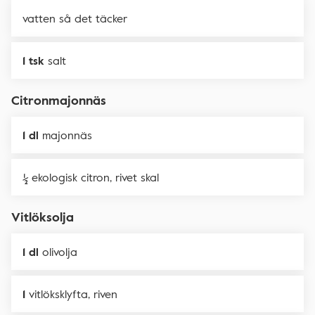
vatten så det täcker
1 tsk
salt
Citronmajonnäs
1 dl
majonnäs
½
ekologisk citron, rivet skal
Vitlöksolja
1 dl
olivolja
1
vitlöksklyfta, riven