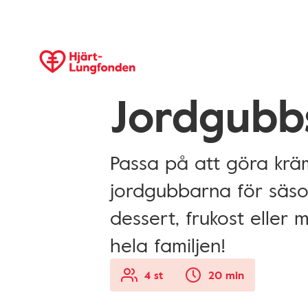
Jordgubb
Passa på att göra krä
jordgubbarna för säson
dessert, frukost eller 
hela familjen!
4 st
20 min