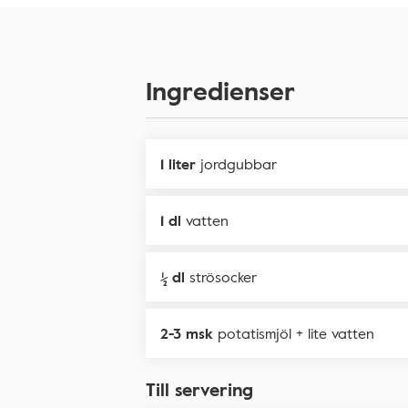
Ingredienser
1 liter
jordgubbar
1 dl
vatten
½ dl
strösocker
2-3 msk
potatismjöl + lite vatten
Till servering