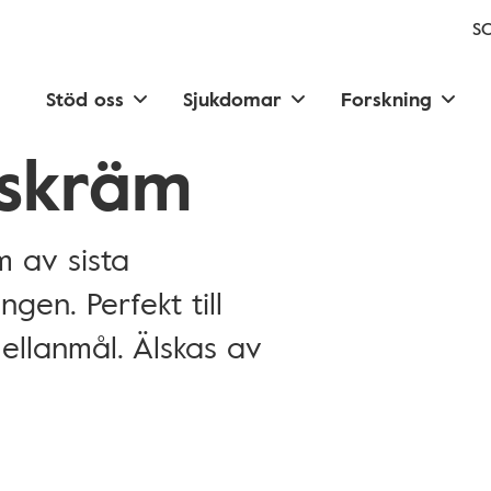
SC
Stöd oss
Sjukdomar
Forskning
skräm
m av sista
gen. Perfekt till
mellanmål. Älskas av