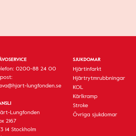
ÅVOSERVICE
SJUKDOMAR
elefon:
0200-88 24 00
Hjärtinfarkt
-post:
Hjärtrytmrubbningar
ava@hjart-lungfonden.se
KOL
Kärlkramp
ANSLI
Stroke
järt-Lungfonden
Övriga sjukdomar
ox 2167
03 14 Stockholm