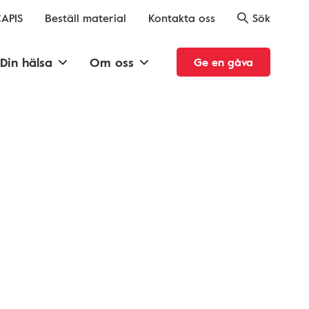
APIS
Beställ material
Kontakta oss
Sök
Din hälsa
Om oss
Ge en gåva