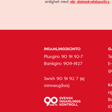
enlighet med
vår dataskyddspolicy.
INSAMLINGSKONTO
G
Plusgiro 90 91 92-7
T
Bankgiro 909-1927
E
g
Swish 90 91 92 7 (ej
K
minnesgåva)
H
B
1