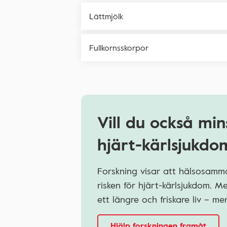
Lättmjölk
Fullkornsskorpor
Vill du också min
hjärt-kärlsjukdo
Forskning visar att hälsosamma
risken för hjärt-kärlsjukdom. 
ett längre och friskare liv – 
Hjälp forskningen framåt