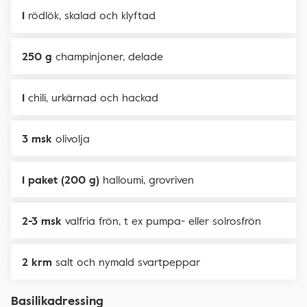
1
rödlök, skalad och klyftad
250 g
champinjoner, delade
1
chili, urkärnad och hackad
3 msk
olivolja
1 paket (200 g)
halloumi, grovriven
2-3 msk
valfria frön, t ex pumpa- eller solrosfrön
2 krm
salt och nymald svartpeppar
Basilikadressing