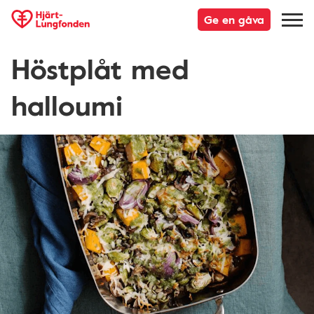
Ge en gåva
Höstplåt med
halloumi