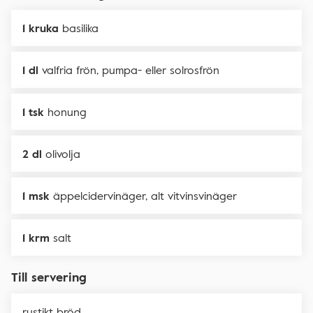
1 kruka
basilika
1 dl
valfria frön, pumpa- eller solrosfrön
1 tsk
honung
2 dl
olivolja
1 msk
äppelcidervinäger, alt vitvinsvinäger
1 krm
salt
Till servering
rustikt bröd