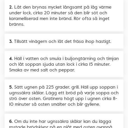
Låt den brynas mycket långsamt på låg värme
under lock, cirka 20 minuter så den blir söt och
karamelliserad men inte bränd. Rör ofta så inget
bränns.
Tillsätt vinägern och låt det fräsa ihop hastigt.
Häll i vatten och smula i buljongtärning och timjan
och låt soppan sjuda utan lock i cirka 15 minuter.
Smaka av med salt och peppar.
Sätt ugnen på 225 grader, grill. Häll upp soppan i
ugnssäkra skålar. Lägg ett bröd på varje soppa och
strö över osten. Gratinera högt upp i ugnen cirka 8-
10 minuter så osten smälter och blir gyllene.
Om du inte har ugnssäkra skålar kan du lägga
rostade brödskivor på en plåt med osten ovanpå