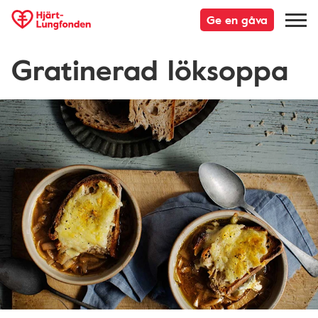
Ge en gåva
Gratinerad löksoppa