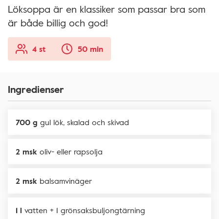
Löksoppa är en klassiker som passar bra som
är både billig och god!
4 st
50 min
Ingredienser
700 g
gul lök, skalad och skivad
2 msk
oliv- eller rapsolja
2 msk
balsamvinäger
1 l
vatten + 1 grönsaksbuljongtärning