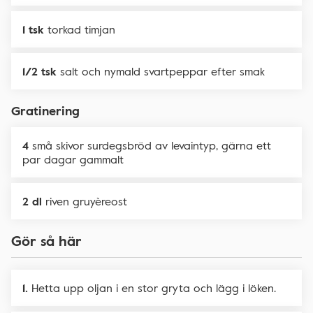
1 tsk
torkad timjan
1/2 tsk
salt och nymald svartpeppar efter smak
Gratinering
4
små skivor surdegsbröd av levaintyp, gärna ett
par dagar gammalt
2 dl
riven gruyèreost
Gör så här
Hetta upp oljan i en stor gryta och lägg i löken.