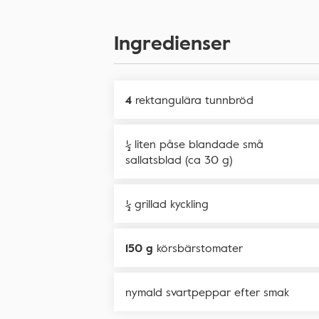
Ingredienser
4
rektangulära tunnbröd
½
liten påse blandade små
sallatsblad (ca 30 g)
½
grillad kyckling
150 g
körsbärstomater
nymald svartpeppar efter smak