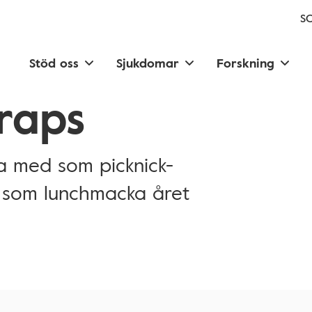
SC
Stöd oss
Sjukdomar
Forskning
raps
ta med som picknick-
r som lunchmacka året