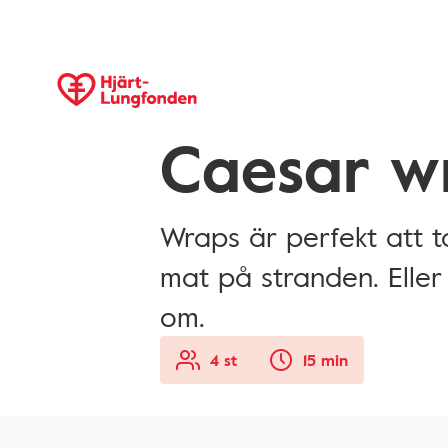
Caesar w
Wraps är perfekt att 
mat på stranden. Elle
om.
4 st
15 min