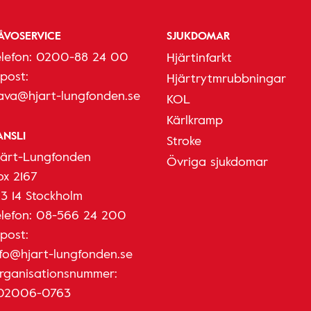
ÅVOSERVICE
SJUKDOMAR
elefon:
0200-88 24 00
Hjärtinfarkt
-post:
Hjärtrytmrubbningar
ava@hjart-lungfonden.se
KOL
Kärlkramp
ANSLI
Stroke
järt-Lungfonden
Övriga sjukdomar
ox 2167
03 14 Stockholm
elefon:
08-566 24 200
-post:
nfo@hjart-lungfonden.se
rganisationsnummer:
02006-0763