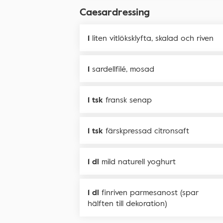
Caesardressing
1
liten vitlöksklyfta, skalad och riven
1
sardellfilé, mosad
1 tsk
fransk senap
1 tsk
färskpressad citronsaft
1 dl
mild naturell yoghurt
1 dl
finriven parmesanost (spar
hälften till dekoration)