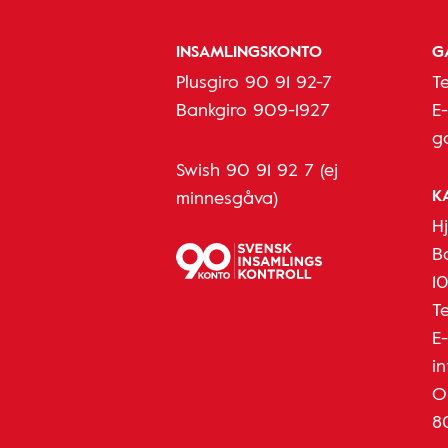
INSAMLINGSKONTO
G
Plusgiro 90 91 92-7
T
Bankgiro 909-1927
E
g
Swish 90 91 92 7 (ej
K
minnesgåva)
H
B
1
T
E
i
O
8