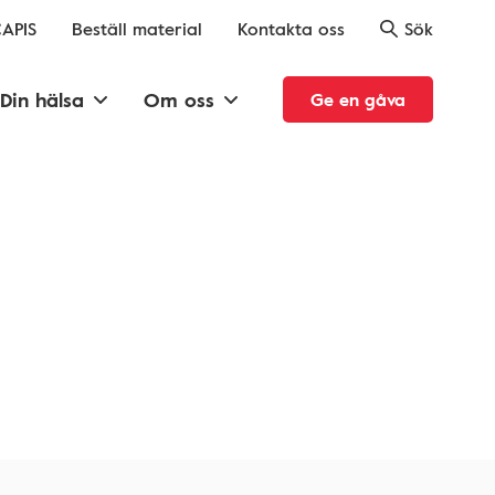
APIS
Beställ material
Kontakta oss
Sök
Din hälsa
Om oss
Ge en gåva