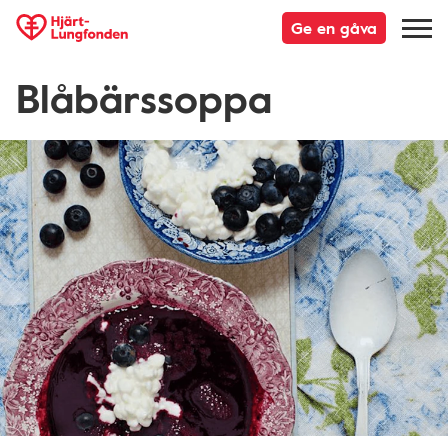
Ge en gåva
Blåbärssoppa