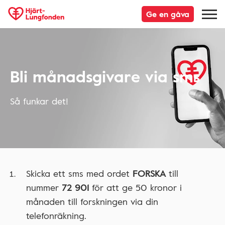
Ge en gåva
Bli månadsgivare via sms
Så funkar det!
Skicka ett sms med ordet
FORSKA
till
nummer
72 901
för att ge 50 kronor i
månaden till forskningen via din
telefonräkning.