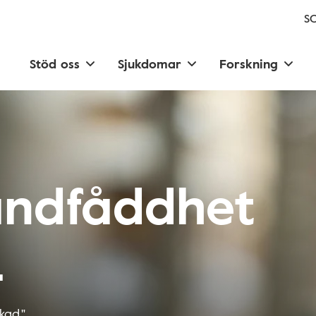
SC
Stöd oss
Sjukdomar
Forskning
andfåddhet
L
kad."