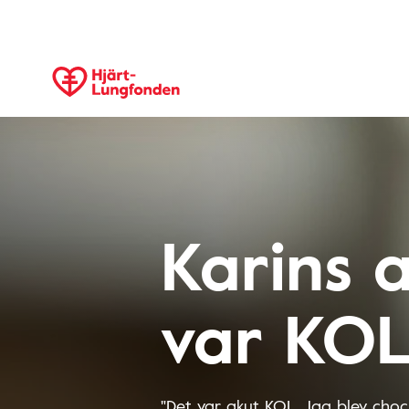
Karins 
var KO
"Det var akut KOL. Jag blev choc