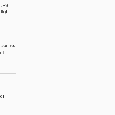
 jag
ligt
 sämre,
att
ra