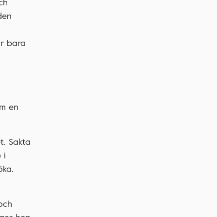
ch
den
är bara
om en
t. Sakta
 i
öka.
 och