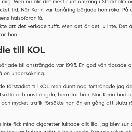
 mig. Men nu blir det mest runt omkring i Stockholm o
ycket tid. När Karin var tonåring började hon röka. På 
ens hälsofaror få.
kte att det verkade tufft. Men det är det ju inte. Det 
rar hon.
ie till KOL
örjade bli ansträngda var 1995. En god vän tipsade 
på en undersökning.
de förstadiet till KOL men dumt nog förträngde jag de
tsatta och ansträngda, berättar hon. När Karin bodde
och mycket trafik försökte hon än en gång att sluta r
nte fick mina cigaretter luktade allt illa, jag blev sur