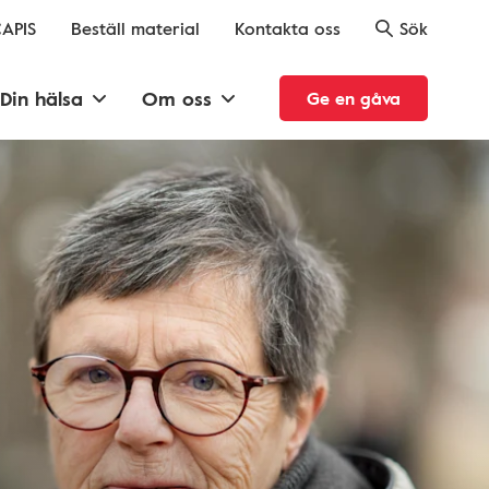
APIS
Beställ material
Kontakta oss
Sök
Din hälsa
Om oss
Ge en gåva