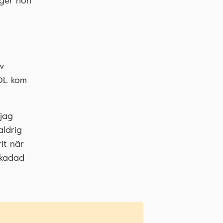
äger hon
v
KOL kom
 jag
aldrig
it när
skadad