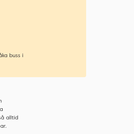
åka buss i
n
ka
å alltid
ar.