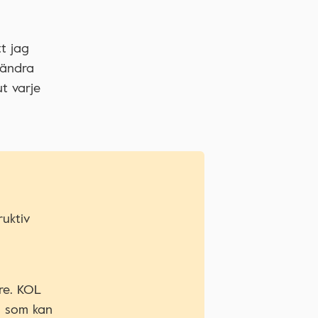
t jag
rändra
t varje
uktiv
re. KOL
ng som kan