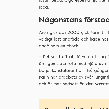
lättirriterad. Cigaretterna hjälpte 
idag.
Någonstans förstod
Åren gick och 2000 gick Karin till
väldigt lätt andfådd och hade ho
ändå som en chock.
– Det var tufft att få veta att jag
äntligen sluta röka med hjälp av me
börja, konstaterar hon. Två gånger
Karin har drabbats av svår lunginf
och är mer nedsatt än den vänstra