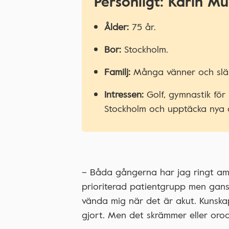
Personligt: Karin Mü
Ålder:
75 år.
Bor:
Stockholm.
Familj:
Många vänner och släk
Intressen:
Golf, gymnastik för
Stockholm och upptäcka nya 
– Båda gångerna har jag ringt amb
prioriterad patientgrupp men gansk
vända mig när det är akut. Kunska
gjort. Men det skrämmer eller oroa