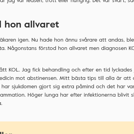
när jag var ledsen, trött eller hungrig. Det var svårt, s
 hon allvaret
 läkaren igen. Nu hade hon ännu svårare att andas, ble
sta. Någonstans förstod hon allvaret men diagnosen 
 fått KOL. Jag fick behandling och efter en tid lyckades
dicin mot abstinensen. Mitt bästa tips till alla är att 
 har sjukdomen gjort sig extra påmind och det har var
lammation. Höger lunga har efter infektionerna blivit 
.