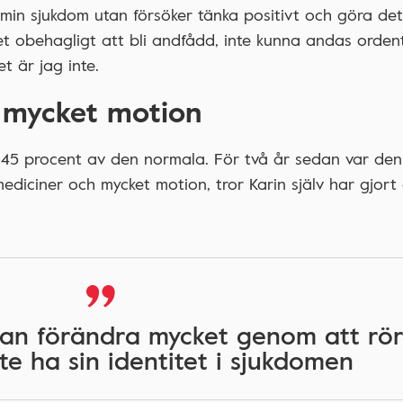
e min sjukdom utan försöker tänka positivt och göra det
et obehagligt att bli andfådd, inte kunna andas ordent
t är jag inte.
 mycket motion
a 45 procent av den normala. För två år sedan var den
ediciner och mycket motion, tror Karin själv har gjort 
kan förändra mycket genom att rö
te ha sin identitet i sjukdomen