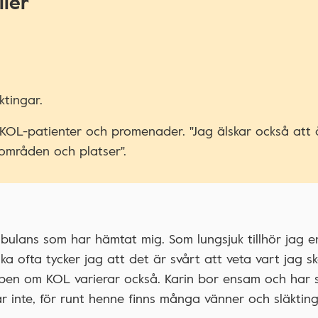
ller
tingar.
 KOL-patienter och promenader. "Jag älskar också att 
områden och platser".
ulans som har hämtat mig. Som lungsjuk tillhör jag e
a ofta tycker jag att det är svårt att veta vart jag s
pen om KOL varierar också. Karin bor ensam och har s
r inte, för runt henne finns många vänner och släkting