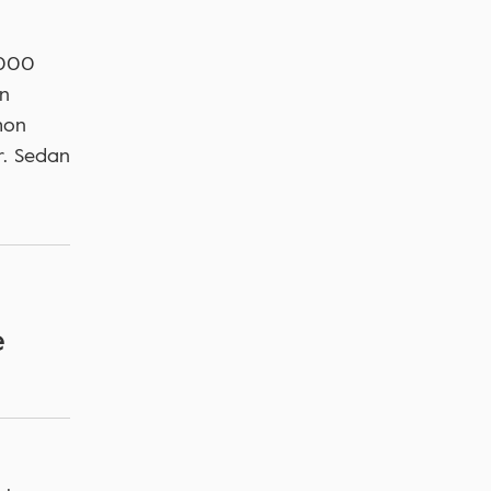
 000
En
hon
r. Sedan
e