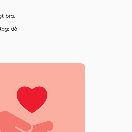
t bra.
tag: då