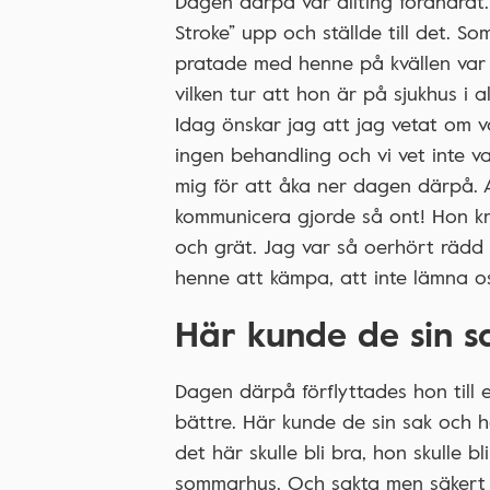
Dagen därpå var allting förändrat
Stroke” upp och ställde till det. So
pratade med henne på kvällen var t
vilken tur att hon är på sjukhus i a
Idag önskar jag att jag vetat om 
ingen behandling och vi vet inte v
mig för att åka ner dagen därpå. A
kommunicera gjorde så ont! Hon k
och grät. Jag var så oerhört rädd 
henne att kämpa, att inte lämna os
Här kunde de sin s
Dagen därpå förflyttades hon till 
bättre. Här kunde de sin sak och h
det här skulle bli bra, hon skulle b
sommarhus. Och sakta men säkert b