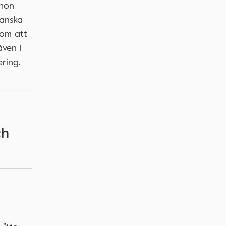
 hon
ganska
 om att
även i
ring.
ch