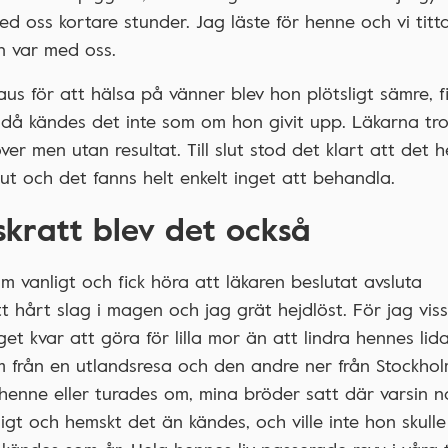
ed oss kortare stunder. Jag läste för henne och vi tit
n var med oss.
us för att hälsa på vänner blev hon plötsligt sämre, f
Ändå kändes det inte som om hon givit upp. Läkarna t
r men utan resultat. Till slut stod det klart att det h
ut och det fanns helt enkelt inget att behandla.
skratt blev det också
m vanligt och fick höra att läkaren beslutat avsluta
hårt slag i magen och jag grät hejdlöst. För jag viss
t kvar att göra för lilla mor än att lindra hennes lid
 från en utlandsresa och den andre ner från Stockholm
henne eller turades om, mina bröder satt där varsin na
ligt och hemskt det än kändes, och ville inte hon skulle