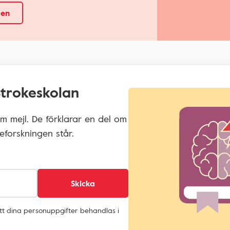
gen
 Strokeskolan
m mejl. De förklarar en del om
eforskningen står.
Skicka
att dina personuppgifter behandlas i