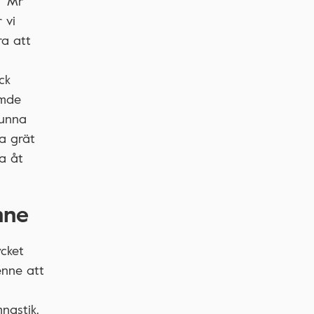
 ”Mr
 vi
ra att
ck
ämde
kunna
a grät
a åt
nne
ycket
enne att
nastik.