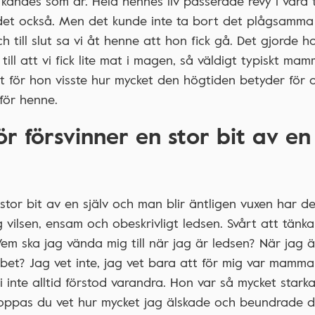
 kändes som år. Hela hennes liv passerade revy i våra 
 det också. Men det kunde inte ta bort det plågsamma 
 till slut sa vi åt henne att hon fick gå. Det gjorde h
till att vi fick lite mat i magen, så väldigt typiskt ma
et för hon visste hur mycket den högtiden betyder för 
för henne.
försvinner en stor bit av en
or bit av en själv och man blir äntligen vuxen har de
 vilsen, ensam och obeskrivligt ledsen. Svårt att tänka
em ska jag vända mig till när jag är ledsen? När jag ä
bbet? Jag vet inte, jag vet bara att för mig var mamma
inte alltid förstod varandra. Hon var så mycket starka
Hoppas du vet hur mycket jag älskade och beundrade d