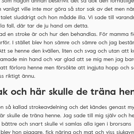
. Som någon annan beskrivit det så dök den förhatlige
m vanligt ville inte mor göra så stor sak av det men när
alet sluddrigt och hon mådde illa. Vi sade till varand
lla fall, där tar de ju hand om detta.
vad en stroke är och hur den behandlas. För mamma fi
arför. I stället blev hon sämre och sämre och jag best
tt se henne den kvällen, liten och svag och utan att 
ramade min hand och var glad att se mig men jag bar
att förlora henne men försökte att ingjuta hopp och s
s riktigt ännu.
ak och här skulle de träna he
en så kallad strokeavdelning och det kändes genast m
är skulle de träna henne. Jag sade till mig själv och h
li bättre och snart skulle vi samlas alla igen i brorsans
lev hon piggare, fick näring och mat och viss sjukgym