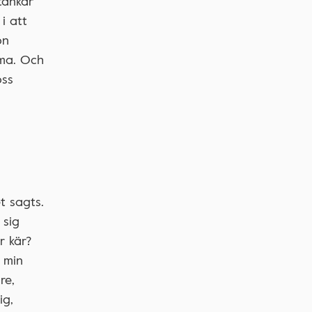
tankar
i att
on
mma. Och
oss
t sagts.
 sig
r kär?
 min
re,
ig,