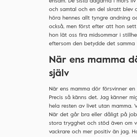
ensam. De sista dagarna i mors liv
och samtal och en del skratt blev
höra hennes allt tyngre andning och
också, men först efter att hon sett 
hon lät oss fira midsommar i stillh
eftersom den betydde det samma 
När ens mamma dör 
själv
När ens mamma dör försvinner en st
Precis så känns det. Jag känner mig
hela resten av livet utan mamma. V
När det går bra eller dåligt på jo
stora trygghet och stöd även om vi 
vackrare och mer positiv än jag. 