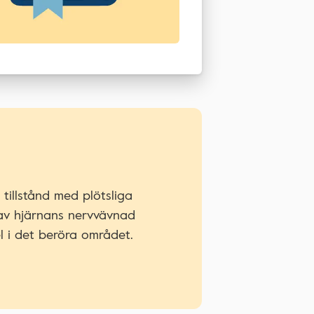
tillstånd med plötsliga
av hjärnans nervvävnad
l i det beröra området.