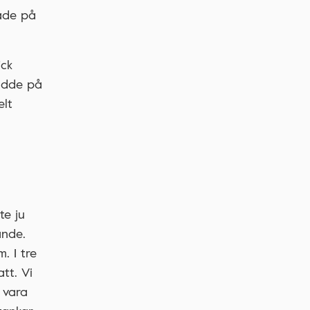
tade på
ick
rodde på
elt
te ju
ande.
. I tre
tt. Vi
 vara