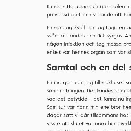
Kunde sitta uppe och ute i solen m
prinsessdopet och vi kände att ho
En söndagskväll när jag tagit en pa
svårt att andas och fick syrgas. 
någon infektion och tog massa prove
enkelt var hennes organ som var sl
Samtal och en del 
En morgon kom jag till sjukhuset so
sondmatningen. Det kändes som ett 
vad det betydde – det fanns nu inge
Som tur var hann min ene bror hem
dagar satt vi där tillsammans hos 
visste att slutet var nära hur overk