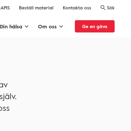
APIS
Beställ material
Kontakta oss
Sök
Din hälsa
Om oss
Ge en gåva
av
jälv.
oss