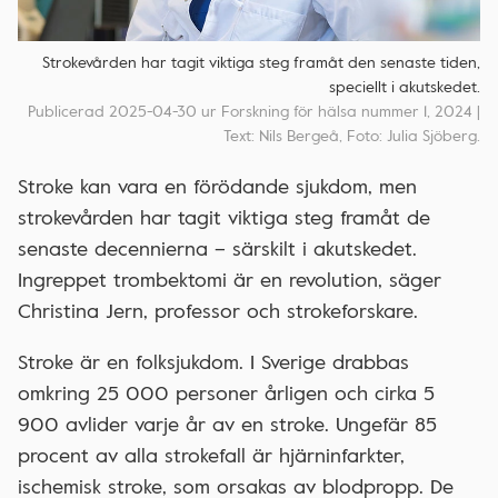
Strokevården har tagit viktiga steg framåt den senaste tiden,
speciellt i akutskedet.
Publicerad 2025-04-30 ur Forskning för hälsa nummer 1, 2024 |
Text: Nils Bergeå, Foto: Julia Sjöberg.
Stroke kan vara en förödande sjukdom, men
strokevården har tagit viktiga steg framåt de
senaste decennierna – särskilt i akutskedet.
Ingreppet trombektomi är en revolution, säger
Christina Jern, professor och strokeforskare.
Stroke är en folksjukdom. I Sverige drabbas
omkring 25 000 personer årligen och cirka 5
900 avlider varje år av en stroke. Ungefär 85
procent av alla strokefall är hjärninfarkter,
ischemisk stroke, som orsakas av blodpropp. De