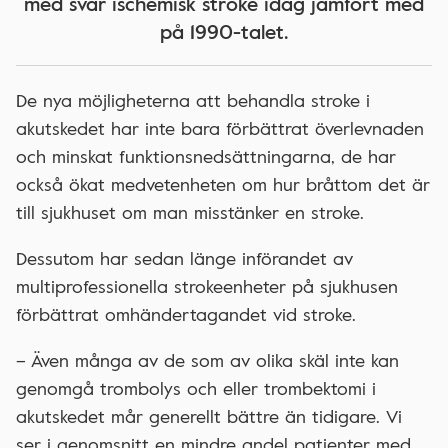
med svår ischemisk stroke idag jämfört med
på 1990-talet.
De nya möjligheterna att behandla stroke i
akutskedet har inte bara förbättrat överlevnaden
och minskat funktionsnedsättningarna, de har
också ökat medvetenheten om hur bråttom det är
till sjukhuset om man misstänker en stroke.
Dessutom har sedan länge införandet av
multiprofessionella strokeenheter på sjukhusen
förbättrat omhändertagandet vid stroke.
– Även många av de som av olika skäl inte kan
genomgå trombolys och eller trombektomi i
akutskedet mår generellt bättre än tidigare. Vi
ser i genomsnitt en mindre andel patienter med