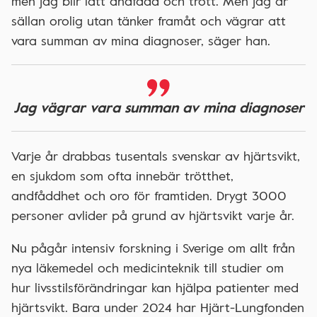
men jag blir lätt andfådd och trött. Men jag är
sällan orolig utan tänker framåt och vägrar att
vara summan av mina diagnoser, säger han.
Jag vägrar vara summan av mina diagnoser
Varje år drabbas tusentals svenskar av hjärtsvikt,
en sjukdom som ofta innebär trötthet,
andfåddhet och oro för framtiden. Drygt 3000
personer avlider på grund av hjärtsvikt varje år.
Nu pågår intensiv forskning i Sverige om allt från
nya läkemedel och medicinteknik till studier om
hur livsstilsförändringar kan hjälpa patienter med
hjärtsvikt. Bara under 2024 har Hjärt-Lungfonden