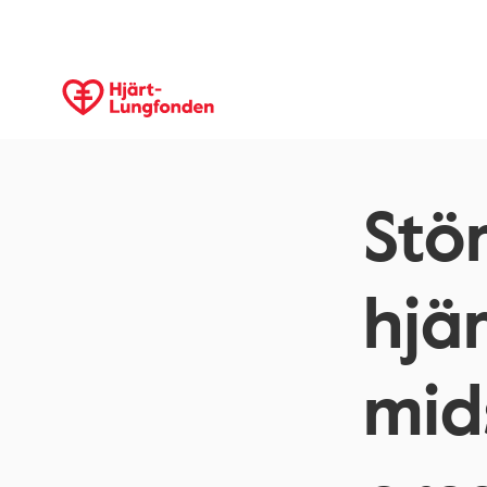
Stör
hjä
mid