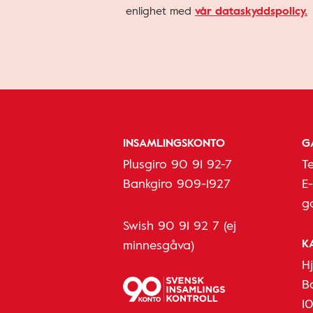
enlighet med
vår dataskyddspolicy.
INSAMLINGSKONTO
G
Plusgiro 90 91 92-7
T
Bankgiro 909-1927
E
g
Swish 90 91 92 7 (ej
K
minnesgåva)
H
B
1