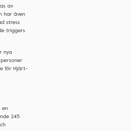
bas av
n har även
d stress
de triggers
är nya
r personer
e för Hjärt-
d en
rande 245
och