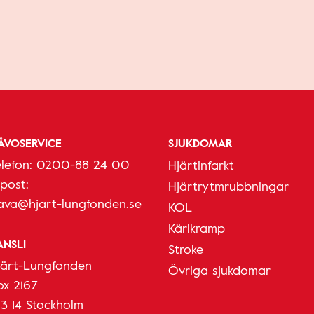
ÅVOSERVICE
SJUKDOMAR
elefon:
0200-88 24 00
Hjärtinfarkt
-post:
Hjärtrytmrubbningar
ava@hjart-lungfonden.se
KOL
Kärlkramp
ANSLI
Stroke
järt-Lungfonden
Övriga sjukdomar
ox 2167
03 14 Stockholm