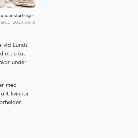
r under storhelger.
cerad: 2025-06-19
e vid Lunds
d ett ökat
 ökar under
ter med
allt kvinnor
orhelger,