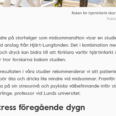
Risken för hjärtinfarkt öka
Publi
ndre på storhelger som midsommarafton visar en studi
ed anslag från Hjärt-Lungfonden. Det i kombination me
ch dryck kan bidra till att förklara varför hjärtinfarkt
er tror forskarna bakom studien.
resultaten i våra studier rekommenderar vi att patien
bör äta och dricka lite mindre vid midsommar. Framför 
a på sin stressnivå och psykiska välbefinnande inför st
linge, professor vid Lunds universitet.
tress föregående dygn