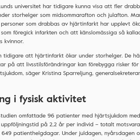
Lunds universitet har tidigare kunna visa att fler drab
under storhelger som midsommarafton och julafton. Ma
 personer som drabbas av hjärtinfarkt har upplevt öka
som föregick infarkten och att känslomässiga så kalla
s kvinnor.
n tidigare att hjärtinfarkt ökar under storhelger. De h
ar på att livsstilsförändringar kan förebygga risker fö
tsjukdom, säger Kristina Sparreljung, generalsekreterar
g i fysisk aktivitet
 studien omfattade 96 patienter med hjärtsjukdom me
 uppföljningstid på 2,2 år per individ – totalt motsva
h 649 patienthelgdagar. Under juldagen, nyårsdagen 