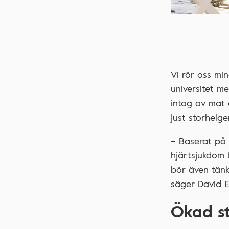
Vi rör oss mi
universitet m
intag av mat o
just storhelg
– Baserat på 
hjärtsjukdom 
bör även tänk
säger David Er
Ökad s