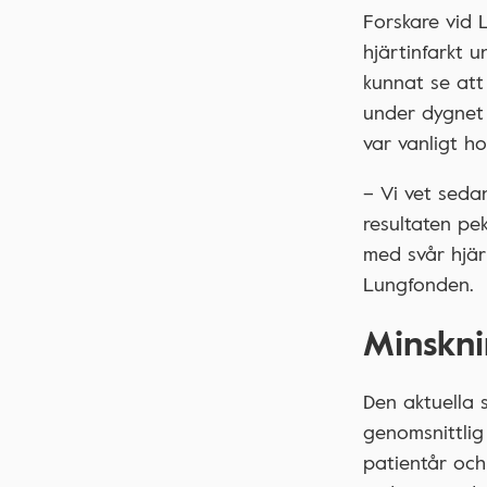
Forskare vid 
hjärtinfarkt 
kunnat se att
under dygnet 
var vanligt ho
– Vi vet seda
resultaten pek
med svår hjär
Lungfonden.
Minsknin
Den aktuella
genomsnittlig
patientår oc