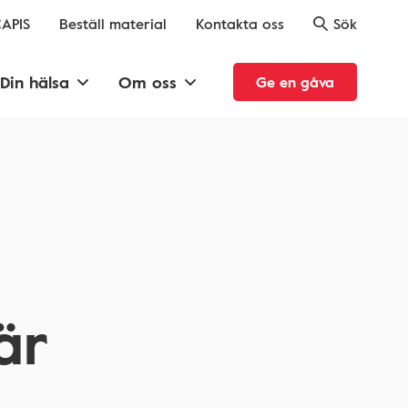
APIS
Beställ material
Kontakta oss
Sök
Din hälsa
Om oss
Ge en gåva
är