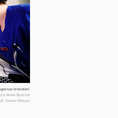
agarnas kranskärl.
 och Malin Byström
raf: Tomas Ohlsson