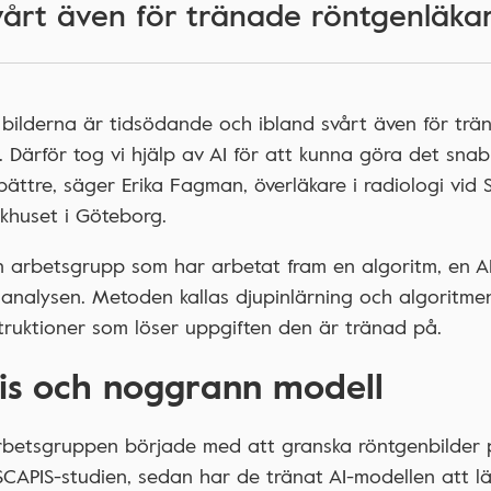
vårt även för tränade röntgenläkar
 bilderna är tidsödande och ibland svårt även för trä
. Därför tog vi hjälp av AI för att kunna göra det sna
bättre, säger Erika Fagman, överläkare i radiologi vid 
ukhuset i Göteborg.
n arbetsgrupp som har arbetat fram en algoritm, en A
analysen. Metoden kallas djupinlärning och algoritme
struktioner som löser uppgiften den är tränad på.
is och noggrann modell
arbetsgruppen började med att granska röntgenbilder
SCAPIS-studien, sedan har de tränat AI-modellen att lä