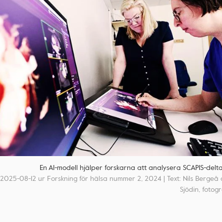
En AI-modell hjälper forskarna att analysera SCAPIS-delt
2025-08-12 ur Forskning för hälsa nummer 2, 2024 | Text: Nils Bergeå
Sjödin, fotog