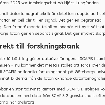
 våren 2025 var forskningschef på Hjärt-Lungfonden.
nell datortomografiteknik är detektorn uppdelad i cell
äffar en cell blir till en signal. Det ger en begränsad
g. Den fotonräknande tekniken innebär ett nytt sätt a
varje foton ger en separat signal. Det ger mycket skarp
rekt till forskningsbank
isk förbättring gäller dataöverföringen. I SCAPIS 1 sa
khusen – nu kommer det mesta i stället att föras över d
ill SCAPIS nationella forskningsbank på Göteborgs unive
annat bilderna från de fotonräknande datortomografe
ebär en stor tidsvinst jämfört med SCAPIS 1. Troligen k
databasen med data från SCAPIS 2 ganska snart efter
rna har avslutats.