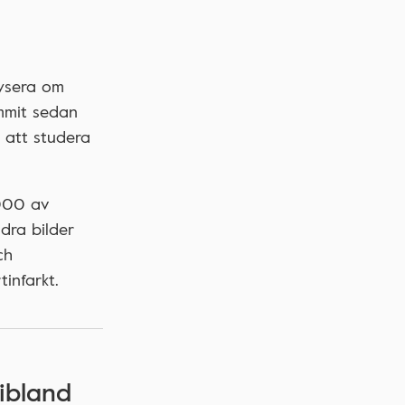
alysera om
ommit sedan
 att studera
 000 av
dra bilder
ch
tinfarkt.
ibland