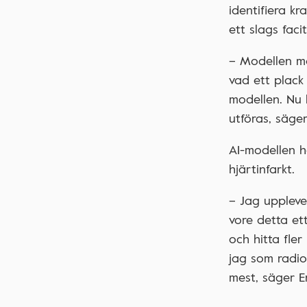
identifiera k
ett slags facit
– Modellen mås
vad ett plack
modellen. Nu h
utföras, säge
AI-modellen h
hjärtinfarkt.
– Jag uppleve
vore detta ett
och hitta fle
jag som radio
mest, säger E