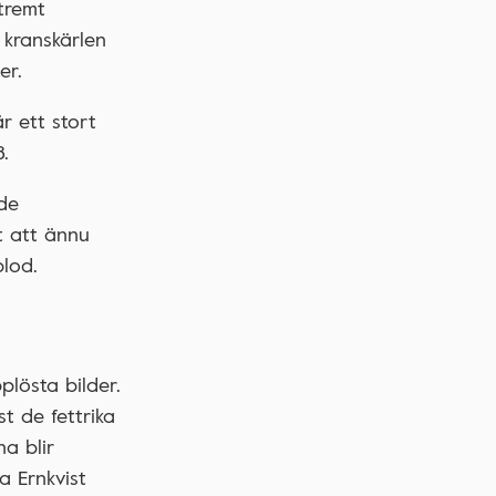
tremt
 kranskärlen
er.
r ett stort
.
de
t att ännu
blod.
lösta bilder.
st de fettrika
a blir
a Ernkvist