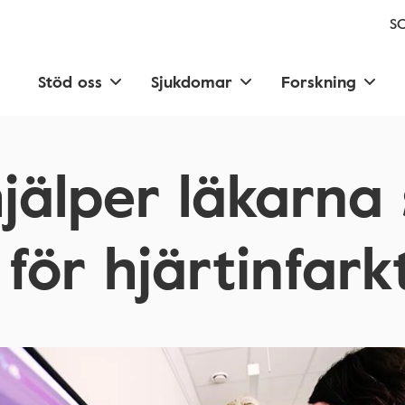
SC
Stöd oss
Sjukdomar
Forskning
hjälper läkarna 
 för hjärtinfark