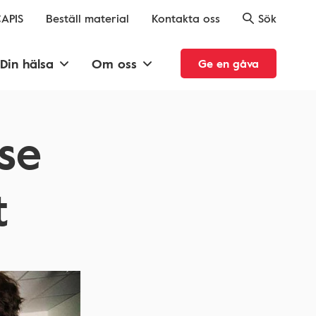
APIS
Beställ material
Kontakta oss
Sök
Din hälsa
Om oss
Ge en gåva
se
t