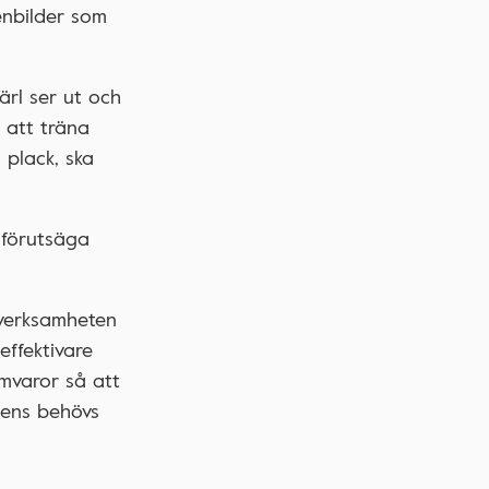
enbilder som
ärl ser ut och
h att träna
 plack, ska
t förutsäga
 verksamheten
effektivare
amvaror så att
tens behövs