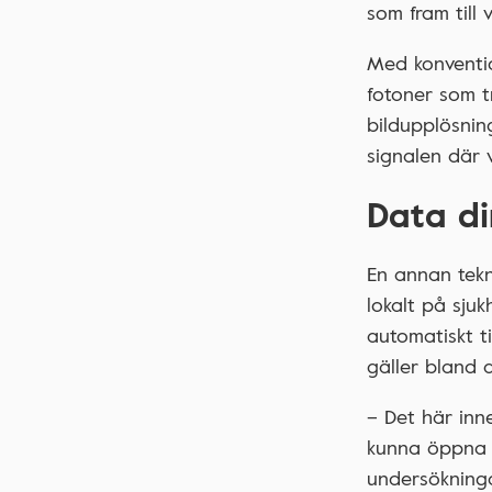
som fram till
Med konventio
fotoner som tr
bildupplösnin
signalen där 
Data di
En annan tekn
lokalt på sju
automatiskt t
gäller bland 
– Det här inn
kunna öppna 
undersökninga