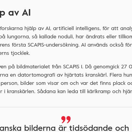
lp av AI
 forskarna hjälp av AI, artificiell intelligens, för att an
på lungorna, så kallade noduli, har ändrats eller tillk
rens första SCAPIS-undersökning. AI används också för
rns tjocklek.
en på bildmaterialet från SCAPIS 1. Då genomgick 27
rna en datortomografi av hjärtats kranskärl. Flera hun
 person, bilder som visar om och var det finns plack o
 i kranskärlen. Sådana kan leda till kärlkramp och hjär
ranska bilderna är tidsödande och 