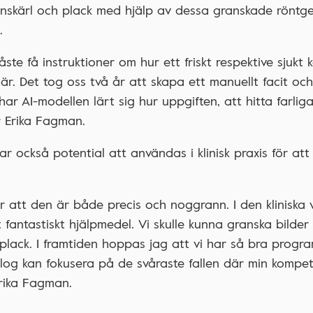
ranskärl och plack med hjälp av dessa granskade röntg
.
te få instruktioner om hur ett friskt respektive sjukt k
 är. Det tog oss två år att skapa ett manuellt facit oc
ar AI-modellen lärt sig hur uppgiften, att hitta farliga
r Erika Fagman.
ar också potential att användas i klinisk praxis för at
r att den är både precis och noggrann. I den kliniska
 fantastiskt hjälpmedel. Vi skulle kunna granska bilder 
r plack. I framtiden hoppas jag att vi har så bra progr
log kan fokusera på de svåraste fallen där min kompe
rika Fagman.