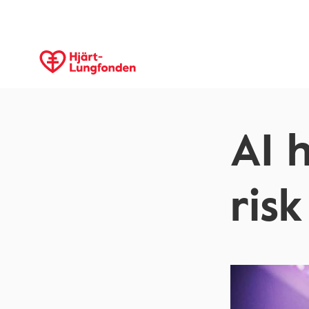
AI 
risk