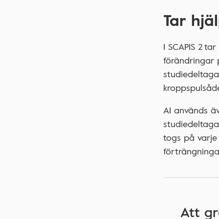
Tar hjä
I SCAPIS 2 tar
förändringar 
studiedeltaga
kroppspulsåde
AI används äv
studiedeltaga
togs på varje
förträngningar
Att g