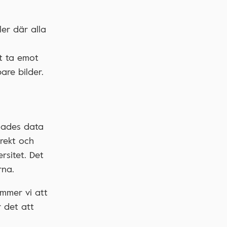
er där alla
tt ta emot
are bilder.
mlades data
irekt och
rsitet. Det
rna.
ommer vi att
 det att