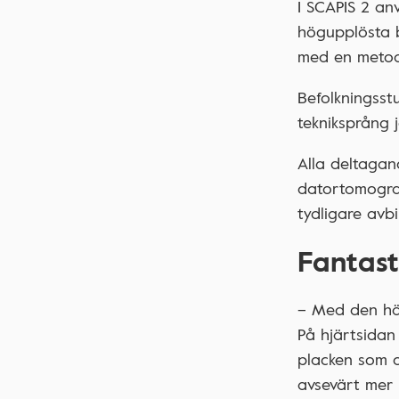
I SCAPIS 2 a
högupplösta bi
med en metod 
Befolkningsst
tekniksprång 
Alla deltaga
datortomograf
tydligare avb
Fantast
– Med den här
På hjärtsidan 
placken som o
avsevärt mer 