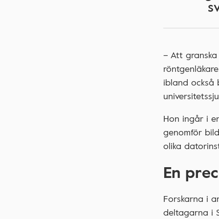
s
– Att granska
röntgenläkare
ibland också 
universitetssj
Hon ingår i e
genomför bild
olika datorin
En prec
Forskarna i 
deltagarna i 