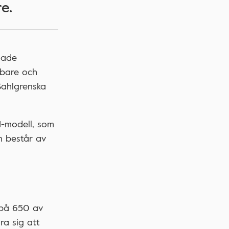
e.
nade
bbare och
Sahlgrenska
I-modell, som
n består av
 på 650 av
ra sig att