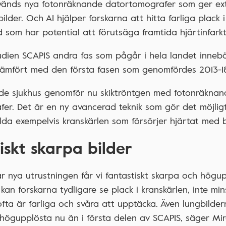
nvänds nya fotonräknande datortomografer som ger ex
lder. Och AI hjälper forskarna att hitta farliga plack i
som har potential att förutsäga framtida hjärtinfarkt
udien SCAPIS andra fas som pågår i hela landet innebä
jämfört med den första fasen som genomfördes 2013-18
nde sjukhus genomför nu skiktröntgen med fotonräknan
er. Det är en ny avancerad teknik som gör det möjlig
ilda exempelvis kranskärlen som försörjer hjärtat med 
iskt skarpa bilder
 nya utrustningen får vi fantastiskt skarpa och högupp
kan forskarna tydligare se plack i kranskärlen, inte min
fta är farliga och svåra att upptäcka. Även lungbildern
högupplösta nu än i första delen av SCAPIS, säger Mir