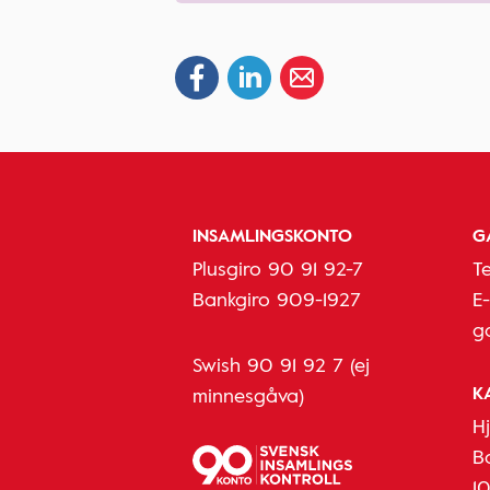
INSAMLINGSKONTO
G
Plusgiro 90 91 92-7
T
Bankgiro 909-1927
E
g
Swish 90 91 92 7 (ej
K
minnesgåva)
H
B
1