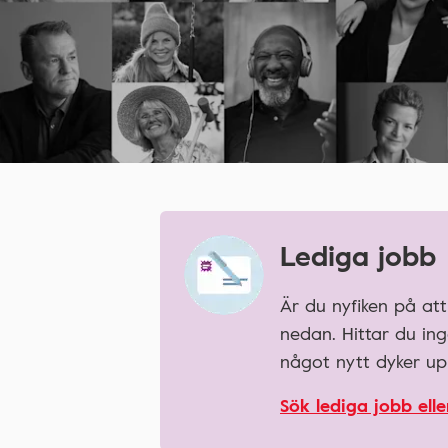
Lediga jobb
Är du nyfiken på att
nedan. Hittar du in
något nytt dyker u
Sök lediga jobb ell