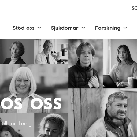
SC
Stöd oss
Sjukdomar
Forskning
os oss
ill forskning