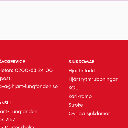
ÅVOSERVICE
SJUKDOMAR
elefon:
0200-88 24 00
Hjärtinfarkt
-post:
Hjärtrytmrubbningar
ava@hjart-lungfonden.se
KOL
Kärlkramp
ANSLI
Stroke
järt-Lungfonden
Övriga sjukdomar
ox 2167
03 14 Stockholm