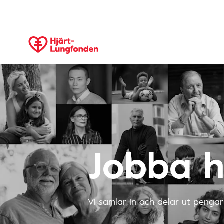
Jobba h
Vi samlar in och delar ut pengar t