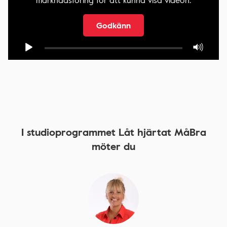
marknadsföring för att kunna visa videon.
Godkänn
I studioprogrammet Låt hjärtat MåBra
möter du