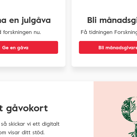
ha en julgåva
Bli månadsg
 forskningen nu.
Få tidningen Forsknin
Ge en gåva
Bli månadsgivar
lt gåvokort
så skickar vi ett digitalt
om visar ditt stöd.