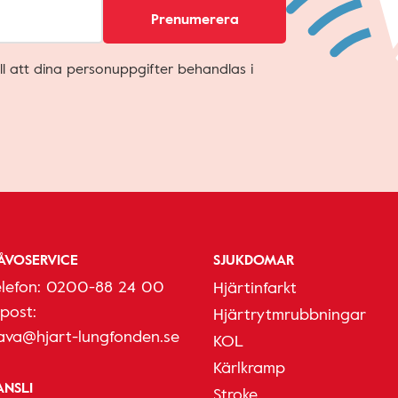
Prenumerera
ll att dina personuppgifter behandlas i
ÅVOSERVICE
SJUKDOMAR
elefon:
0200-88 24 00
Hjärtinfarkt
-post:
Hjärtrytmrubbningar
ava@hjart-lungfonden.se
KOL
Kärlkramp
ANSLI
Stroke