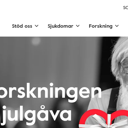
SC
Stöd oss
Sjukdomar
Forskning
forskningen
julgåva