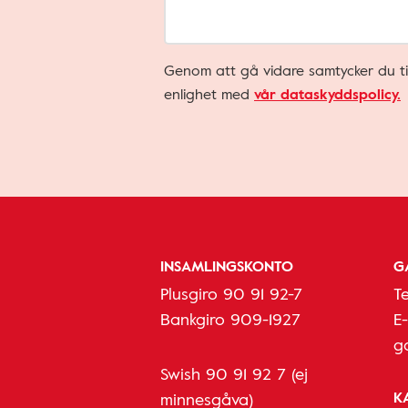
Genom att gå vidare samtycker du ti
enlighet med
vår dataskyddspolicy.
INSAMLINGSKONTO
G
Plusgiro 90 91 92-7
T
Bankgiro 909-1927
E
g
Swish 90 91 92 7 (ej
K
minnesgåva)