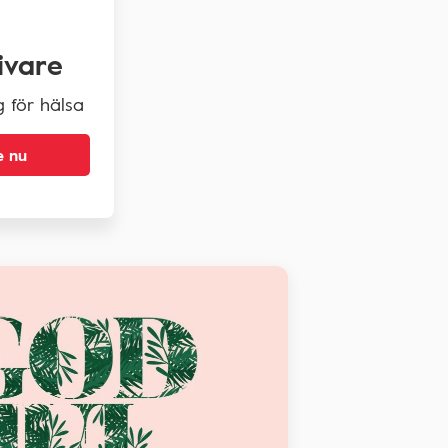
ivare
g för hälsa
e nu