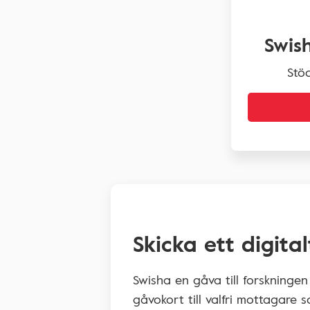
Swis
Stöd
Skicka ett digita
Swisha en gåva till forskningen 
gåvokort till valfri mottagare s