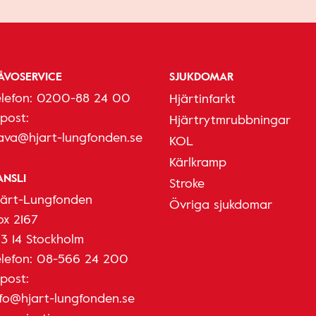
ÅVOSERVICE
SJUKDOMAR
elefon:
0200-88 24 00
Hjärtinfarkt
-post:
Hjärtrytmrubbningar
ava@hjart-lungfonden.se
KOL
Kärlkramp
ANSLI
Stroke
järt-Lungfonden
Övriga sjukdomar
ox 2167
03 14 Stockholm
elefon:
08-566 24 200
-post:
nfo@hjart-lungfonden.se