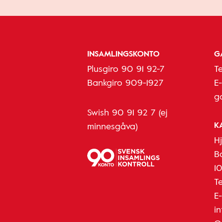
INSAMLINGSKONTO
G
Plusgiro 90 91 92-7
T
Bankgiro 909-1927
E
g
Swish 90 91 92 7 (ej
K
minnesgåva)
H
B
1
T
E
i