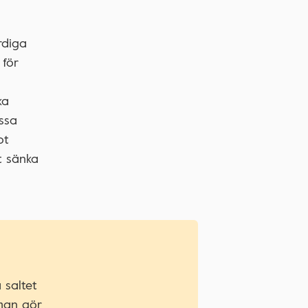
rdiga
 för
ka
essa
ot
t sänka
 saltet
 man gör