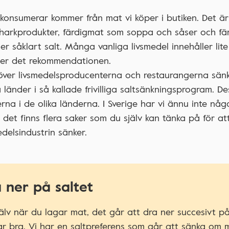
konsumerar kommer från mat vi köper i butiken. Det är
 charkprodukter, färdigmat som soppa och såser och fä
er såklart salt. Många vanliga livsmedel innehåller lite
der det rekommendationen.
höver livsmedelsproducenterna och restaurangerna sän
 länder i så kallade frivilliga saltsänkningsprogram. D
na i de olika länderna. I Sverige har vi ännu inte någ
et finns flera saker som du själv kan tänka på för at
edelsindustrin sänker.
 ner på saltet
älv när du lagar mat, det går att dra ner succesivt på
r bra. Vi har en saltpreferens som går att sänka om