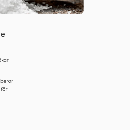
de
ökar
 beror
 för