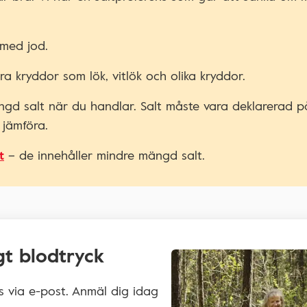
 med jod.
 kryddor som lök, vitlök och olika kryddor.
ngd salt när du handlar. Salt måste vara deklarerad p
 jämföra.
t
– de innehåller mindre mängd salt.
t blodtryck
ps via e-post. Anmäl dig idag