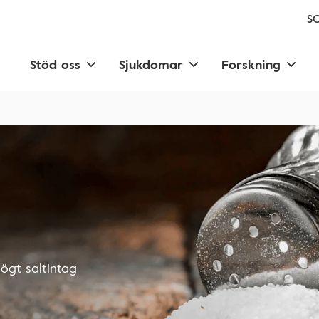
SC
Stöd oss
Sjukdomar
Forskning
högt saltintag