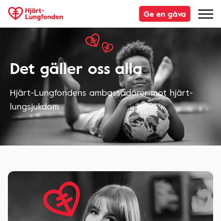
Ge en gåva
Det gäller oss alla
Hjärt-Lungfondens ambassadörer mot hjärt-
lungsjukdom